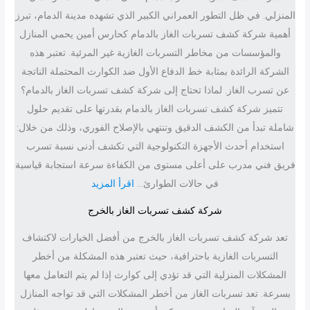
المنزلي. في ظل التطور العمراني الكبير الذي تشهده مدينة الدمام، تبرز
أهمية شركة كشف تسربات الغاز بالدمام كحارس أمين يحمي المنازل
والمؤسسات من مخاطر التسربات الغازية غير المرئية. تعتبر هذه
الشركة الرائدة بمثابة خط الدفاع الأول ضد الكوارث المحتملة الناتجة
عن تسرب الغاز. لماذا تحتاج إلى شركة كشف تسربات الغاز بالدمام؟
تتميز شركة كشف تسربات الغاز بالدمام بقدرتها على تقديم حلول
شاملة تبدأ من الكشف الدقيق وتنتهي بالإصلاح الفوري، وذلك من خلال:
استخدام أحدث الأجهزة التكنولوجية التي تكشف أدنى نسبة تسرب
فريق فني مدرب على أعلى مستوى من الكفاءة سرعة استجابة قياسية
:
في حالات الطوارئ…
اقرأ المزيد
ش
شركة كشف تسربات الغاز بالخرج
ر
تعد شركة كشف تسربات الغاز بالخرج من أفضل الخيارات لاكتشاف
ك
التسربات الغازية باحترافية، حيث تعتبر هذه المشكلة من أخطر
ة
المشكلات المنزلية التي قد تؤدي إلى كوارث إذا لم يتم التعامل معها
ك
بسرعة. تعد تسربات الغاز من أخطر المشكلات التي قد تواجه المنازل
ش