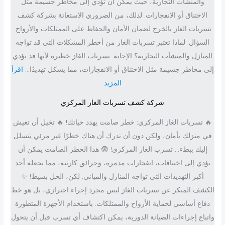
والمنشآت التجارية، حيث يمكن أن تؤدي إلى مخاطر جسيمة مثل
ف
الاختناق أو الانفجارات. لذلك، من الضروري الاستعانة بشركة كشف
ت
تسربات الغاز بالخرج لضمان الأمان والحفاظ على الممتلكات والأرواح.
س
السؤال: لماذا تعتبر تسربات الغاز من أخطر المشكلات التي قد تواجه
ر
المنازل والمنشآت التجارية؟ الإجابة: تسربات الغاز خطيرة لأنها قد تؤدي
ب
إلى مخاطر جسيمة مثل الاختناق أو الانفجارات، مما يشكل تهديدًا…
اقرأ
ا
:
المزيد
ت
ش
ا
شركة كشف تسربات الغاز المركزي
ر
ل
🔥 تسربات الغاز المركزي: خطر صامت يهدد حياتك! 🔥 تخيل أن تعيش
ك
غ
في منزلك بأمان، ولكن دون أن تدرك أن هناك خطرًا غير مرئي يتسلل
ة
ا
إليك ببطء… تسرب الغاز المركزي! 😨 هذا الخطر الصامت يمكن أن
ك
ز
يؤدي إلى اختناقات، انفجارات مدمرة، وحرائق كارثية، مما يجعله أحد
ش
ب
أكبر التهديدات التي تواجه المنازل والمباني. لكن، الحل بسيط! ✨
ف
ا
الكشف المبكر عن تسربات الغاز ليس مجرد إجراء احترازي، بل هو خط
ت
ل
دفاع أساسي لحماية الأرواح والممتلكات. باستخدام الأجهزة المتطورة
س
د
واتباع إجراءات الصيانة الدورية، يمكن اكتشاف أي تسرب قبل أن يتحول
ر
م