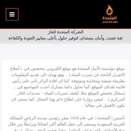
خطي
لى
لمحتوى
الشركة المتحدة للغاز
ثقة تتجدد، وأمان مستدام، لتوفير حلول بأعلى معايير الجودة والكفاءة
موقع مؤسسة الأمل المتحدة هو موقع الكتروني متخصص في .( أصلاح
الاضرار الناتجة عن تسرب المياه ) … وهو يهدف الى تقديم المعلومات
بطريقة شيقية ومحايدة وموثوقة. كما ان افادة الزائر تأتي على رأس
قائمة اهداف الموقع, كما نحاول دائما مشارك احدث المواضيع في …
(بمجال تخصص الموقع مثلا: كشف تسربات المياه – تمديدات الغاز
المركزي ) … ليبقى زوارنا على اطلاع دائم بهذا المجال. كما نسعى لان
نكون الافضل في مجالنا .
تأسس ( المتحدة ) في عام 1436 بمقر زئيسي بمدينة الرياض المملكة
العربية السعودية ويسعى إلى جعل العالم أكثر انفتاحًا وترابطًا من خلال
منح الأشخاص القدرة على التواصل معنا بعضهم البعض بشكل مريح