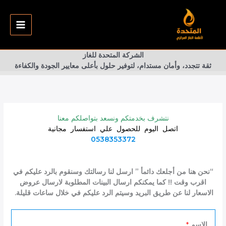
خطي
لى
لمحتوى
الشركة المتحدة للغاز
ثقة تتجدد، وأمان مستدام، لتوفير حلول بأعلى معايير الجودة والكفاءة
نتشرف بخدمتكم ونسعد بتواصلكم معنا
اتصل اليوم للحصول علي استفسار مجانية
0538353372
“نحن هنا من أجلعك دائمأ ” ارسل لنا رسالتك وسنقوم بالرد عليكم في
اقرب وقت !! كما يمكنكم ارسال البينات المطلوبة لارسال عروض
الاسعار لنا عن طريق البريد وسيتم الرد عليكم في خلال ساعات قليلة.
الاسم
*