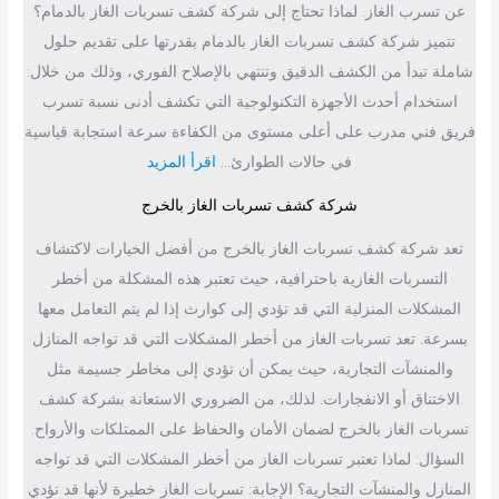
عن تسرب الغاز. لماذا تحتاج إلى شركة كشف تسربات الغاز بالدمام؟
تتميز شركة كشف تسربات الغاز بالدمام بقدرتها على تقديم حلول
شاملة تبدأ من الكشف الدقيق وتنتهي بالإصلاح الفوري، وذلك من خلال:
استخدام أحدث الأجهزة التكنولوجية التي تكشف أدنى نسبة تسرب
فريق فني مدرب على أعلى مستوى من الكفاءة سرعة استجابة قياسية
:
في حالات الطوارئ…
اقرأ المزيد
ش
شركة كشف تسربات الغاز بالخرج
ر
تعد شركة كشف تسربات الغاز بالخرج من أفضل الخيارات لاكتشاف
ك
التسربات الغازية باحترافية، حيث تعتبر هذه المشكلة من أخطر
ة
المشكلات المنزلية التي قد تؤدي إلى كوارث إذا لم يتم التعامل معها
ك
بسرعة. تعد تسربات الغاز من أخطر المشكلات التي قد تواجه المنازل
ش
والمنشآت التجارية، حيث يمكن أن تؤدي إلى مخاطر جسيمة مثل
ف
الاختناق أو الانفجارات. لذلك، من الضروري الاستعانة بشركة كشف
ت
تسربات الغاز بالخرج لضمان الأمان والحفاظ على الممتلكات والأرواح.
س
السؤال: لماذا تعتبر تسربات الغاز من أخطر المشكلات التي قد تواجه
ر
المنازل والمنشآت التجارية؟ الإجابة: تسربات الغاز خطيرة لأنها قد تؤدي
ب