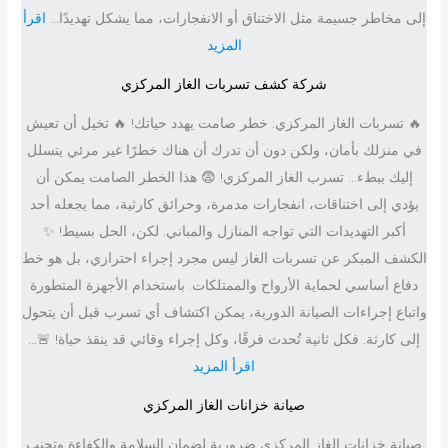
إلى مخاطر جسيمة مثل الاختناق أو الانفجارات، مما يشكل تهديدًا…
اقرأ
ا
:
المزيد
ت
ش
ا
شركة كشف تسربات الغاز المركزي
ر
ل
🔥 تسربات الغاز المركزي: خطر صامت يهدد حياتك! 🔥 تخيل أن تعيش
ك
غ
في منزلك بأمان، ولكن دون أن تدرك أن هناك خطرًا غير مرئي يتسلل
ة
ا
إليك ببطء… تسرب الغاز المركزي! 😨 هذا الخطر الصامت يمكن أن
ك
ز
يؤدي إلى اختناقات، انفجارات مدمرة، وحرائق كارثية، مما يجعله أحد
ش
ب
أكبر التهديدات التي تواجه المنازل والمباني. لكن، الحل بسيط! ✨
ف
ا
الكشف المبكر عن تسربات الغاز ليس مجرد إجراء احترازي، بل هو خط
ت
ل
دفاع أساسي لحماية الأرواح والممتلكات. باستخدام الأجهزة المتطورة
س
د
واتباع إجراءات الصيانة الدورية، يمكن اكتشاف أي تسرب قبل أن يتحول
ر
م
إلى كارثة. فكل ثانية تُحدث فرقًا، وكل إجراء وقائي قد ينقذ حياة! 🚨…
ب
ا
:
اقرأ المزيد
ا
م
ش
ت
صيانة خزانات الغاز المركزي
ر
ا
صيانة خزانات الغاز المركزي ضرورية لضمان السلامة والكفاءة وتجنب
ك